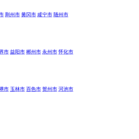
市
荆州市
黄冈市
咸宁市
随州市
界市
益阳市
郴州市
永州市
怀化市
港市
玉林市
百色市
贺州市
河池市