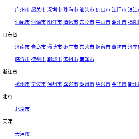
广州市
韶关市
深圳市
珠海市
汕头市
佛山市
江门市
湛江
汕尾市
河源市
阳江市
清远市
东莞市
中山市
潮州市
揭阳
山东省
济南市
青岛市
淄博市
枣庄市
东营市
烟台市
潍坊市
济宁
临沂市
德州市
聊城市
滨州市
菏泽市
浙江省
杭州市
宁波市
温州市
嘉兴市
湖州市
绍兴市
金华市
衢州
北京
北京市
天津
天津市