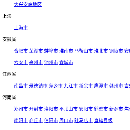
大兴安岭地区
上海
上海市
安徽省
合肥市
芜湖市
蚌埠市
淮南市
马鞍山市
淮北市
铜陵市
安
六安市
亳州市
池州市
宣城市
江西省
南昌市
景德镇市
萍乡市
九江市
新余市
鹰潭市
赣州市
吉
河南省
郑州市
开封市
洛阳市
平顶山市
安阳市
鹤壁市
新乡市
焦
南阳市
商丘市
信阳市
周口市
驻马店市
直辖县级