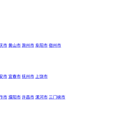
庆市
黄山市
滁州市
阜阳市
宿州市
安市
宜春市
抚州市
上饶市
作市
濮阳市
许昌市
漯河市
三门峡市