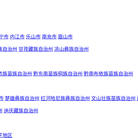
宁市
内江市
乐山市
南充市
眉山市
族自治州
甘孜藏族自治州
凉山彝族自治州
依族苗族自治州
黔东南苗族侗族自治州
黔南布依族苗族自治州
市
楚雄彝族自治州
红河哈尼族彝族自治州
文山壮族苗族自治州
州
迪庆藏族自治州
芝地区