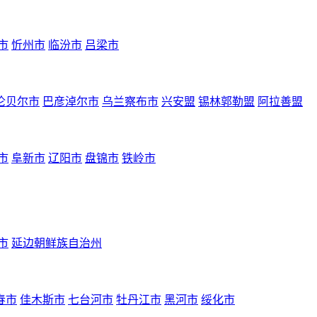
市
忻州市
临汾市
吕梁市
伦贝尔市
巴彦淖尔市
乌兰察布市
兴安盟
锡林郭勒盟
阿拉善盟
市
阜新市
辽阳市
盘锦市
铁岭市
市
延边朝鲜族自治州
春市
佳木斯市
七台河市
牡丹江市
黑河市
绥化市