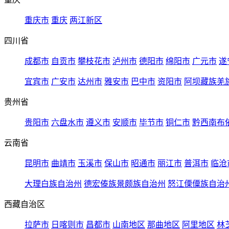
重庆市
重庆
两江新区
四川省
成都市
自贡市
攀枝花市
泸州市
德阳市
绵阳市
广元市
遂
宜宾市
广安市
达州市
雅安市
巴中市
资阳市
阿坝藏族羌
贵州省
贵阳市
六盘水市
遵义市
安顺市
毕节市
铜仁市
黔西南布
云南省
昆明市
曲靖市
玉溪市
保山市
昭通市
丽江市
普洱市
临沧
大理白族自治州
德宏傣族景颇族自治州
怒江傈僳族自治
西藏自治区
拉萨市
日喀则市
昌都市
山南地区
那曲地区
阿里地区
林