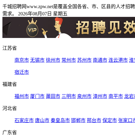
千城招聘网www.zpw.net是覆盖全国各省、市、区县的
需求。 2026年08月07日 星期五
江苏省
南京市
无锡市
徐州市
常州市
苏州市
南通市
连云港市
淮
宿迁市
福建省
福州市
厦门市
莆田市
三明市
泉州市
漳州市
南平市
龙岩
河北省
石家庄市
唐山市
秦皇岛市
邯郸市
邢台市
保定市
张家口
广东省