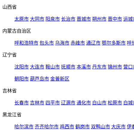
山西省
太原市
大同市
阳泉市
长治市
晋城市
朔州市
晋中市
运城
内蒙古自治区
呼和浩特市
包头市
乌海市
赤峰市
通辽市
鄂尔多斯市
呼
辽宁省
沈阳市
大连市
鞍山市
抚顺市
本溪市
丹东市
锦州市
营口
朝阳市
葫芦岛市
金普新区
吉林省
长春市
吉林市
四平市
辽源市
通化市
白山市
松原市
白城
黑龙江省
哈尔滨市
齐齐哈尔市
鸡西市
鹤岗市
双鸭山市
大庆市
伊