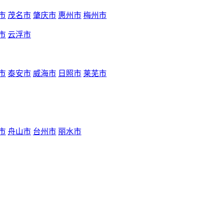
市
茂名市
肇庆市
惠州市
梅州市
市
云浮市
市
泰安市
威海市
日照市
莱芜市
市
舟山市
台州市
丽水市