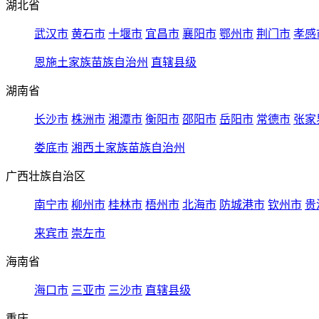
湖北省
武汉市
黄石市
十堰市
宜昌市
襄阳市
鄂州市
荆门市
孝感
恩施土家族苗族自治州
直辖县级
湖南省
长沙市
株洲市
湘潭市
衡阳市
邵阳市
岳阳市
常德市
张家
娄底市
湘西土家族苗族自治州
广西壮族自治区
南宁市
柳州市
桂林市
梧州市
北海市
防城港市
钦州市
贵
来宾市
崇左市
海南省
海口市
三亚市
三沙市
直辖县级
重庆