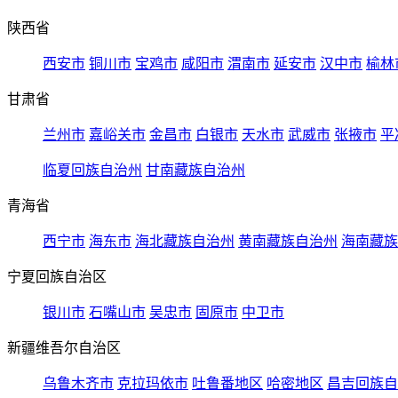
陕西省
西安市
铜川市
宝鸡市
咸阳市
渭南市
延安市
汉中市
榆林
甘肃省
兰州市
嘉峪关市
金昌市
白银市
天水市
武威市
张掖市
平
临夏回族自治州
甘南藏族自治州
青海省
西宁市
海东市
海北藏族自治州
黄南藏族自治州
海南藏族
宁夏回族自治区
银川市
石嘴山市
吴忠市
固原市
中卫市
新疆维吾尔自治区
乌鲁木齐市
克拉玛依市
吐鲁番地区
哈密地区
昌吉回族自