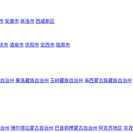
市
安康市
商洛市
西咸新区
凉市
酒泉市
庆阳市
定西市
陇南市
自治州
果洛藏族自治州
玉树藏族自治州
海西蒙古族藏族自治州
治州
博尔塔拉蒙古自治州
巴音郭楞蒙古自治州
阿克苏地区
克孜